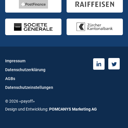
Impressum
T
L
Datenschutzerklärung
w
i
i
n
AGBs
t
k
Datenschutzeinstellungen
t
e
e
d
© 2026 «payoff»
r
i
n
Design und Entwicklung:
POMCANYS Marketing AG