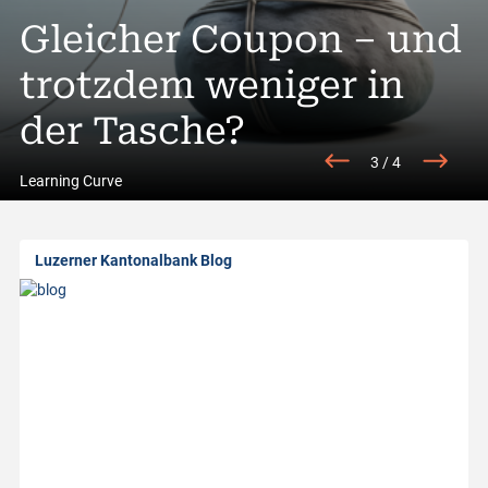
A
Trading Idee»: Lonza
Gleicher Coupon – und
A
l
 Gut ist (doch) gut
trotzdem weniger in
Rendite entsteht heu
S
l
enug
der Tasche?
im Detail
g
3
/
4
a
Learning Curve
b
Luzerner Kantonalbank Blog
o
u
t