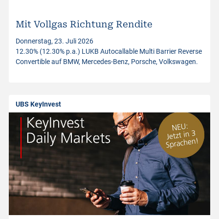
i
n
Mit Vollgas Richtung Rendite
Donnerstag, 23. Juli 2026
v
12.30% (12.30% p.a.) LUKB Autocallable Multi Barrier Reverse
Convertible auf BMW, Mercedes-Benz, Porsche, Volkswagen.
e
s
UBS KeyInvest
t
m
e
n