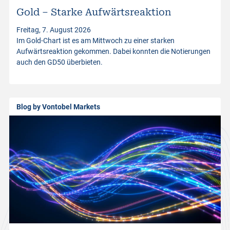
Gold – Starke Aufwärtsreaktion
t
Freitag, 7. August 2026
Im Gold-Chart ist es am Mittwoch zu einer starken
p
Aufwärtsreaktion gekommen. Dabei konnten die Notierungen
auch den GD50 überbieten.
r
o
Blog by Vontobel Markets
d
u
c
t