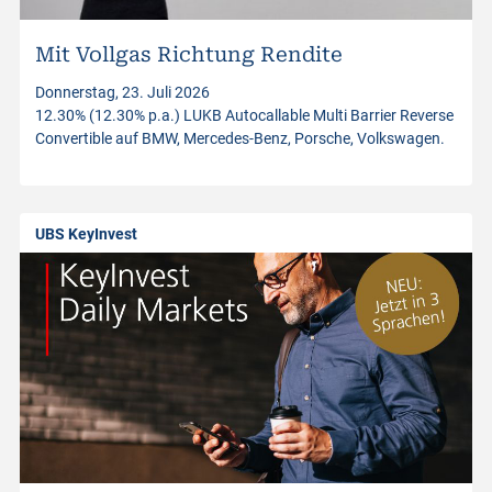
i
n
Mit Vollgas Richtung Rendite
Donnerstag, 23. Juli 2026
v
12.30% (12.30% p.a.) LUKB Autocallable Multi Barrier Reverse
Convertible auf BMW, Mercedes-Benz, Porsche, Volkswagen.
e
s
UBS KeyInvest
t
m
e
n