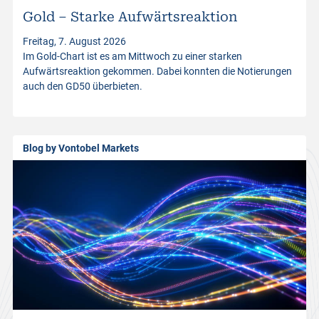
Gold – Starke Aufwärtsreaktion
t
Freitag, 7. August 2026
Im Gold-Chart ist es am Mittwoch zu einer starken
p
Aufwärtsreaktion gekommen. Dabei konnten die Notierungen
auch den GD50 überbieten.
r
o
Blog by Vontobel Markets
d
u
c
t