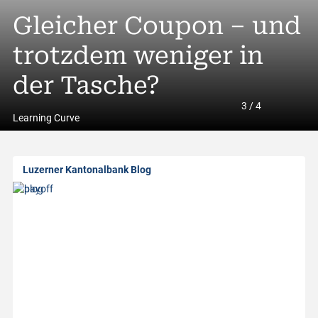
A
Trading Idee»: Lonza
Gleicher Coupon – und
A
l
 Gut ist (doch) gut
trotzdem weniger in
Rendite entsteht heu
S
l
enug
der Tasche?
im Detail
g
3
/
4
a
Learning Curve
b
Luzerner Kantonalbank Blog
o
u
t