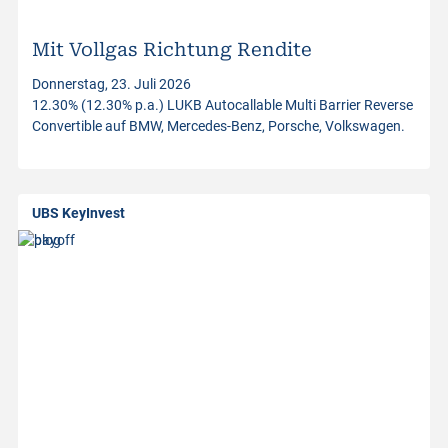
i
n
Mit Vollgas Richtung Rendite
Donnerstag, 23. Juli 2026
v
12.30% (12.30% p.a.) LUKB Autocallable Multi Barrier Reverse
Convertible auf BMW, Mercedes-Benz, Porsche, Volkswagen.
e
s
UBS KeyInvest
t
m
e
n