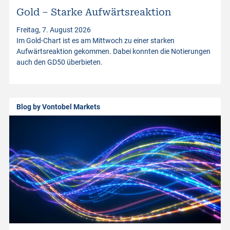
Gold – Starke Aufwärtsreaktion
t
Freitag, 7. August 2026
Im Gold-Chart ist es am Mittwoch zu einer starken
p
Aufwärtsreaktion gekommen. Dabei konnten die Notierungen
auch den GD50 überbieten.
r
o
Blog by Vontobel Markets
d
u
c
t