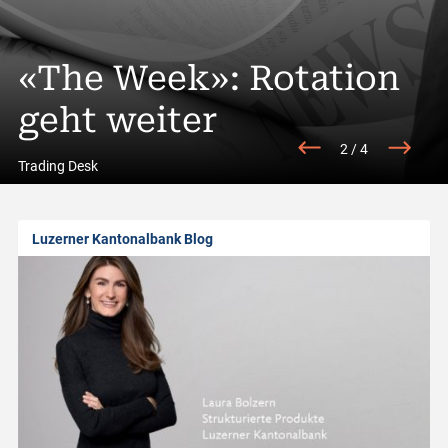
A
USD/JYP: Wende mit
l
all Street im
«The Week»: Rotation
politischer
Id
l
ür
usnahmezustand
geht weiter
Rückendeckung
n
2
/
4
a
Trading Desk
b
Luzerner Kantonalbank Blog
o
u
t