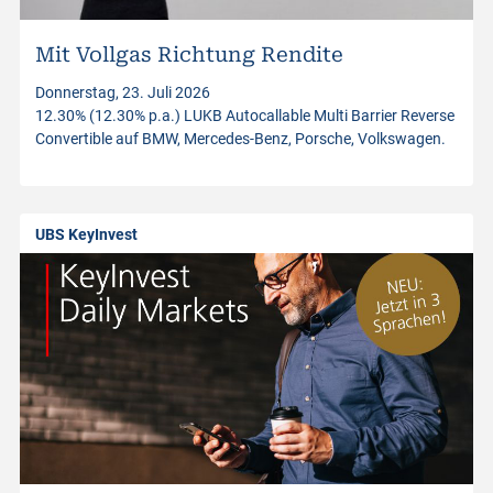
i
n
Mit Vollgas Richtung Rendite
Donnerstag, 23. Juli 2026
v
12.30% (12.30% p.a.) LUKB Autocallable Multi Barrier Reverse
Convertible auf BMW, Mercedes-Benz, Porsche, Volkswagen.
e
s
UBS KeyInvest
t
m
e
n