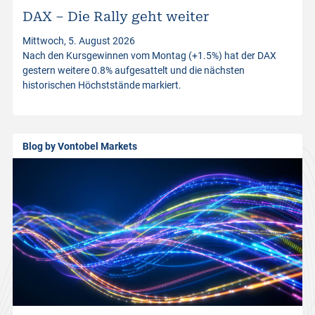
DAX – Die Rally geht weiter
t
Mittwoch, 5. August 2026
Nach den Kursgewinnen vom Montag (+1.5%) hat der DAX
p
gestern weitere 0.8% aufgesattelt und die nächsten
historischen Höchststände markiert.
r
o
Blog by Vontobel Markets
d
u
c
t