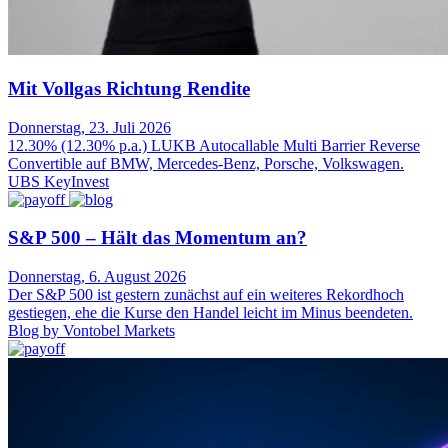
Mit Vollgas Richtung Rendite
Donnerstag, 23. Juli 2026
12.30% (12.30% p.a.) LUKB Autocallable Multi Barrier Reverse
Convertible auf BMW, Mercedes-Benz, Porsche, Volkswagen.
UBS KeyInvest
S&P 500 – Hält das Momentum an?
Donnerstag, 6. August 2026
Der S&P 500 ist gestern zunächst auf ein weiteres Rekordhoch
gestiegen, ehe die Kurse den Handel leicht im Minus beendeten.
Blog by Vontobel Markets