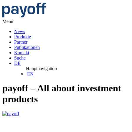
Menü
News
Produkte
Partner
Publikationen
Kontakt
Suche
DE
Hauptnavigation
EN
payoff – All about investment
products
Anleihen: Solides Fundament, glänzende