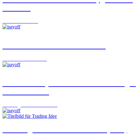
Chancen
Focus
06.08.2026
Rendite entsteht heute im Detail
Interviews
06.08.2026
Gleicher Coupon – und trotzdem weniger
in der Tasche?
Learning Curve
06.08.2026
«Trading Idee»: Lonza – Gut ist (doch)
gut genug