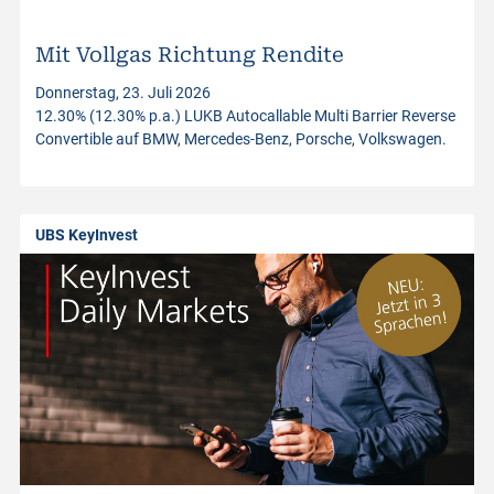
i
n
Mit Vollgas Richtung Rendite
Donnerstag, 23. Juli 2026
v
12.30% (12.30% p.a.) LUKB Autocallable Multi Barrier Reverse
Convertible auf BMW, Mercedes-Benz, Porsche, Volkswagen.
e
s
UBS KeyInvest
t
m
e
n