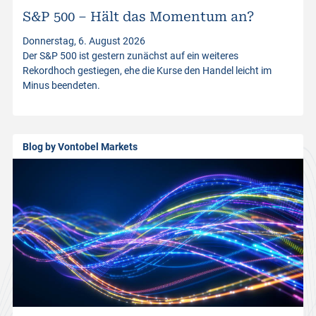
S&P 500 – Hält das Momentum an?
t
Donnerstag, 6. August 2026
Der S&P 500 ist gestern zunächst auf ein weiteres
p
Rekordhoch gestiegen, ehe die Kurse den Handel leicht im
Minus beendeten.
r
o
Blog by Vontobel Markets
d
u
c
t