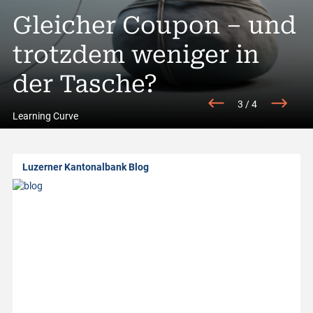
A
Trading Idee»: Lonza
Gleicher Coupon – und
A
l
 Gut ist (doch) gut
trotzdem weniger in
Rendite entsteht heu
S
l
enug
der Tasche?
im Detail
g
3
/
4
a
Learning Curve
b
Luzerner Kantonalbank Blog
o
u
t