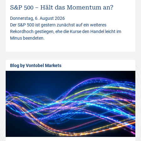
S&P 500 – Hält das Momentum an?
t
Donnerstag, 6. August 2026
Der S&P 500 ist gestern zunächst auf ein weiteres
p
Rekordhoch gestiegen, ehe die Kurse den Handel leicht im
Minus beendeten.
r
o
Blog by Vontobel Markets
d
u
c
t