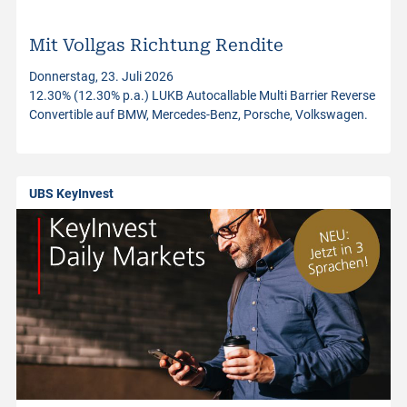
i
n
Mit Vollgas Richtung Rendite
Donnerstag, 23. Juli 2026
v
12.30% (12.30% p.a.) LUKB Autocallable Multi Barrier Reverse
Convertible auf BMW, Mercedes-Benz, Porsche, Volkswagen.
e
s
UBS KeyInvest
t
m
e
n