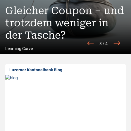
A
Trading Idee»: Lonza
Gleicher Coupon – und
A
l
 Gut ist (doch) gut
trotzdem weniger in
Rendite entsteht heu
S
l
enug
der Tasche?
im Detail
g
3
/
4
a
Learning Curve
b
Luzerner Kantonalbank Blog
o
u
t