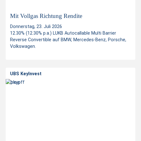
i
n
Mit Vollgas Richtung Rendite
Donnerstag, 23. Juli 2026
v
12.30% (12.30% p.a.) LUKB Autocallable Multi Barrier
Reverse Convertible auf BMW, Mercedes-Benz, Porsche,
Volkswagen.
e
s
UBS KeyInvest
t
m
e
n