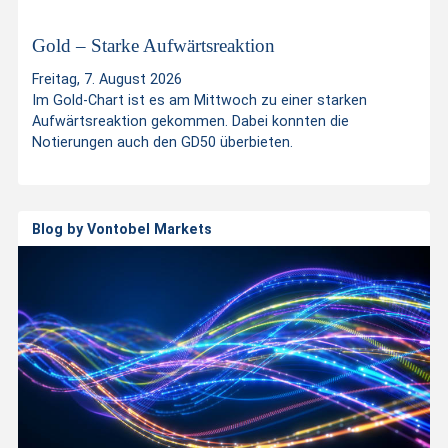
t
Gold – Starke Aufwärtsreaktion
Freitag, 7. August 2026
p
Im Gold-Chart ist es am Mittwoch zu einer starken
Aufwärtsreaktion gekommen. Dabei konnten die
Notierungen auch den GD50 überbieten.
r
o
Blog by Vontobel Markets
d
u
c
t