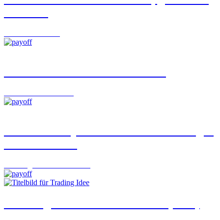
Chancen
Focus
06.08.2026
Rendite entsteht heute im Detail
Interviews
06.08.2026
Gleicher Coupon – und trotzdem weniger
in der Tasche?
Learning Curve
06.08.2026
«Trading Idee»: Lonza – Gut ist (doch)
gut genug