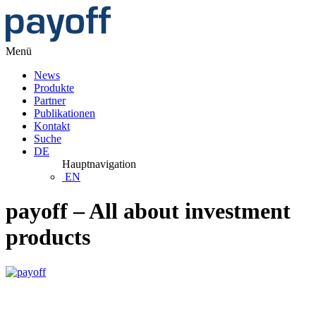
Menü
News
Produkte
Partner
Publikationen
Kontakt
Suche
DE
Hauptnavigation
EN
payoff – All about investment
products
Anleihen: Solides Fundament, glänzende