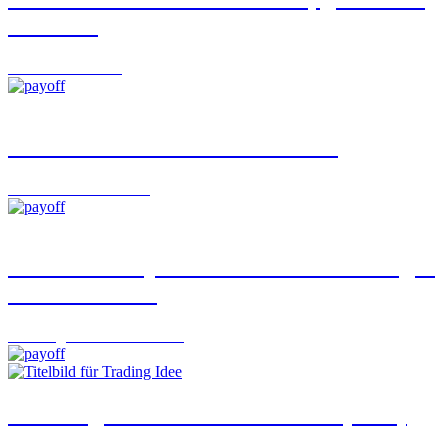
Chancen
Focus
06.08.2026
Rendite entsteht heute im Detail
Interviews
06.08.2026
Gleicher Coupon – und trotzdem weniger
in der Tasche?
Learning Curve
06.08.2026
«Trading Idee»: Lonza – Gut ist (doch)
gut genug