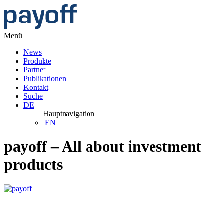
Menü
News
Produkte
Partner
Publikationen
Kontakt
Suche
DE
Hauptnavigation
EN
payoff – All about investment
products
Anleihen: Solides Fundament, glänzende