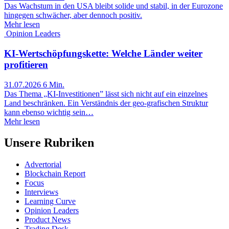
Das Wachstum in den USA bleibt solide und stabil, in der Eurozone
hingegen schwächer, aber dennoch positiv.
Mehr lesen
Opinion Leaders
KI-Wertschöpfungskette: Welche Länder weiter
profitieren
31.07.2026
6 Min.
Das Thema „KI-Investitionen” lässt sich nicht auf ein einzelnes
Land beschränken. Ein Verständnis der geo-grafischen Struktur
kann ebenso wichtig sein…
Mehr lesen
Unsere Rubriken
Advertorial
Blockchain Report
Focus
Interviews
Learning Curve
Opinion Leaders
Product News
Trading Desk