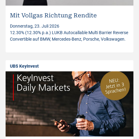
i
n
Mit Vollgas Richtung Rendite
Donnerstag, 23. Juli 2026
v
12.30% (12.30% p.a.) LUKB Autocallable Multi Barrier Reverse
Convertible auf BMW, Mercedes-Benz, Porsche, Volkswagen.
e
s
UBS KeyInvest
t
m
e
n