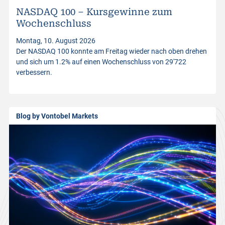
NASDAQ 100 – Kursgewinne zum
t
Wochenschluss
Montag, 10. August 2026
p
Der NASDAQ 100 konnte am Freitag wieder nach oben drehen
und sich um 1.2% auf einen Wochenschluss von 29'722
verbessern.
r
o
Blog by Vontobel Markets
d
u
c
t