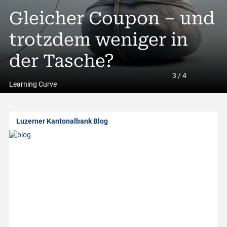
A
Trading Idee»: Lonza
Gleicher Coupon – und
A
l
 Gut ist (doch) gut
trotzdem weniger in
Rendite entsteht heu
S
l
enug
der Tasche?
im Detail
g
3
/
4
a
Learning Curve
b
Luzerner Kantonalbank Blog
o
u
t