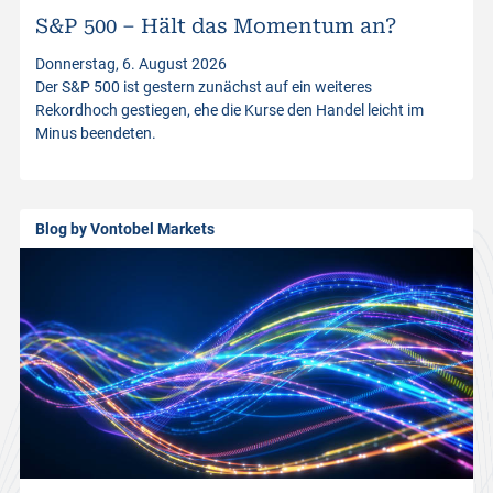
S&P 500 – Hält das Momentum an?
t
Donnerstag, 6. August 2026
Der S&P 500 ist gestern zunächst auf ein weiteres
p
Rekordhoch gestiegen, ehe die Kurse den Handel leicht im
Minus beendeten.
r
o
Blog by Vontobel Markets
d
u
c
t