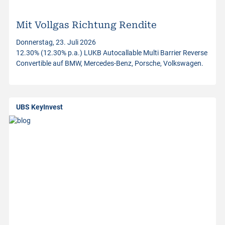
i
n
Mit Vollgas Richtung Rendite
Donnerstag, 23. Juli 2026
v
12.30% (12.30% p.a.) LUKB Autocallable Multi Barrier Reverse
Convertible auf BMW, Mercedes-Benz, Porsche, Volkswagen.
e
s
UBS KeyInvest
t
m
e
n