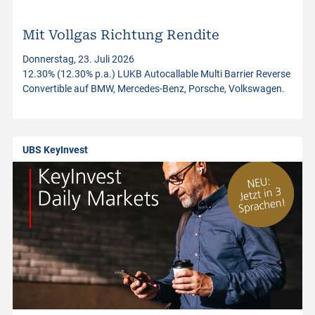
i
n
Mit Vollgas Richtung Rendite
Donnerstag, 23. Juli 2026
v
12.30% (12.30% p.a.) LUKB Autocallable Multi Barrier Reverse
Convertible auf BMW, Mercedes-Benz, Porsche, Volkswagen.
e
s
UBS KeyInvest
t
m
e
n