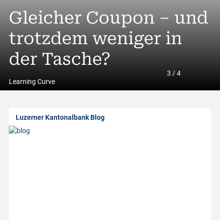
A
Trading Idee»: Lonza
Gleicher Coupon – und
A
l
 Gut ist (doch) gut
trotzdem weniger in
Rendite entsteht heu
S
l
enug
der Tasche?
im Detail
g
3
/
4
a
Learning Curve
b
Luzerner Kantonalbank Blog
o
u
t