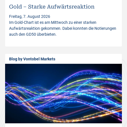
Gold – Starke Aufwärtsreaktion
t
Freitag, 7. August 2026
Im Gold-Chart ist es am Mittwoch zu einer starken
p
Aufwärtsreaktion gekommen. Dabei konnten die Notierungen
auch den GD50 überbieten.
r
o
Blog by Vontobel Markets
d
u
c
t