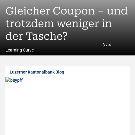
A
Trading Idee»: Lonza
Gleicher Coupon – und
A
l
 Gut ist (doch) gut
trotzdem weniger in
Rendite entsteht heu
S
l
enug
der Tasche?
im Detail
g
3
/
4
a
Learning Curve
b
Luzerner Kantonalbank Blog
o
u
t