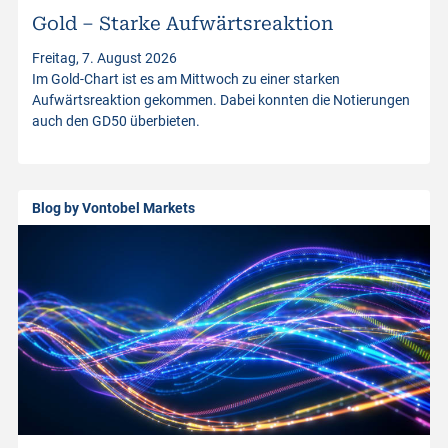
Gold – Starke Aufwärtsreaktion
t
Freitag, 7. August 2026
Im Gold-Chart ist es am Mittwoch zu einer starken
p
Aufwärtsreaktion gekommen. Dabei konnten die Notierungen
auch den GD50 überbieten.
r
o
Blog by Vontobel Markets
d
u
c
t