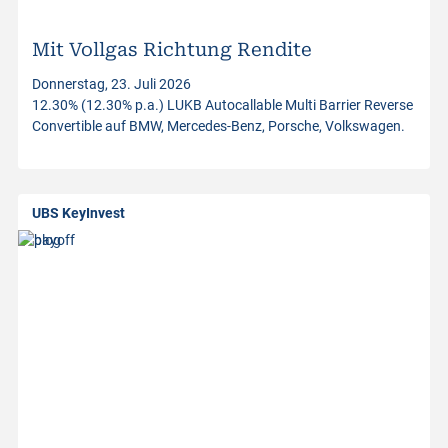
i
n
Mit Vollgas Richtung Rendite
Donnerstag, 23. Juli 2026
v
12.30% (12.30% p.a.) LUKB Autocallable Multi Barrier Reverse
Convertible auf BMW, Mercedes-Benz, Porsche, Volkswagen.
e
s
UBS KeyInvest
t
m
e
n