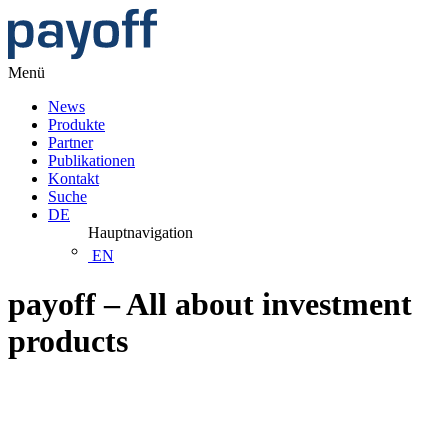
Menü
News
Produkte
Partner
Publikationen
Kontakt
Suche
DE
Hauptnavigation
EN
payoff – All about investment
products