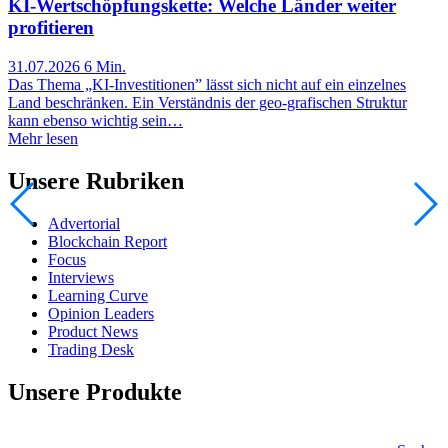
KI-Wertschöpfungskette: Welche Länder weiter
profitieren
31.07.2026
6 Min.
Das Thema „KI-Investitionen” lässt sich nicht auf ein einzelnes
Land beschränken. Ein Verständnis der geo-grafischen Struktur
kann ebenso wichtig sein…
Mehr lesen
Unsere Rubriken
Advertorial
Blockchain Report
Focus
Interviews
Learning Curve
Opinion Leaders
Product News
Trading Desk
Unsere Produkte