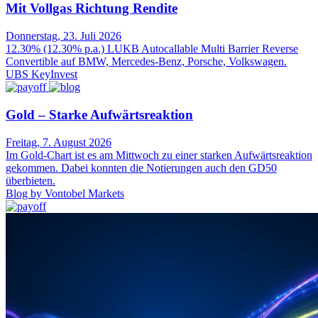
Mit Vollgas Richtung Rendite
Donnerstag, 23. Juli 2026
12.30% (12.30% p.a.) LUKB Autocallable Multi Barrier Reverse
Convertible auf BMW, Mercedes-Benz, Porsche, Volkswagen.
UBS KeyInvest
Gold – Starke Aufwärtsreaktion
Freitag, 7. August 2026
Im Gold-Chart ist es am Mittwoch zu einer starken Aufwärtsreaktion
gekommen. Dabei konnten die Notierungen auch den GD50
überbieten.
Blog by Vontobel Markets