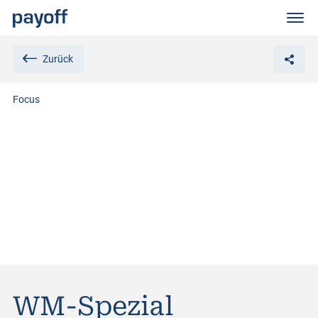
M
e
n
ü
Zurück
Focus
WM-Spezial