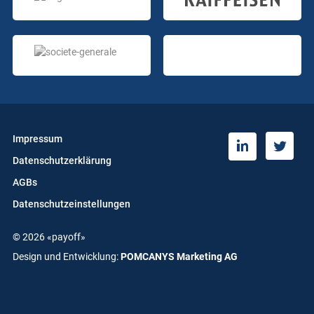
Impressum
T
L
Datenschutzerklärung
w
i
i
n
AGBs
t
k
Datenschutzeinstellungen
t
e
e
d
© 2026 «payoff»
r
i
n
Design und Entwicklung:
POMCANYS Marketing AG