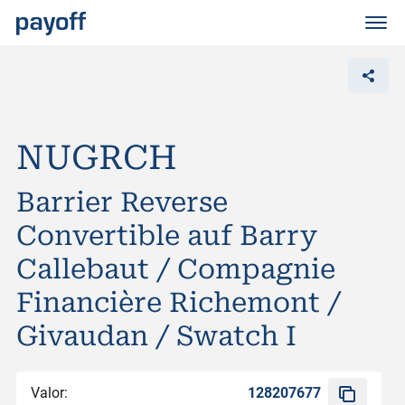
M
e
n
ü
NUGRCH
Barrier Reverse
Convertible auf Barry
Callebaut / Compagnie
Financière Richemont /
Givaudan / Swatch I
Valor:
128207677