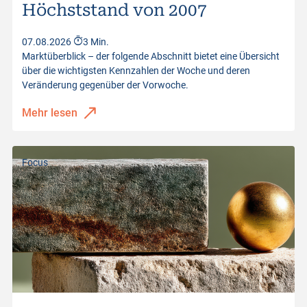
Höchststand von 2007
Abstand zu Barrier
101.97
Kurswerte vom
07.08.2026 17:30:53
Distanz zur Barriere
53.94%
07.08.2026
3 Min.
Marktüberblick – der folgende Abschnitt bietet eine Übersicht
Kurswerte vom
07.08.2026 17:30:53
über die wichtigsten Kennzahlen der Woche und deren
Veränderung gegenüber der Vorwoche.
Mehr lesen
Focus