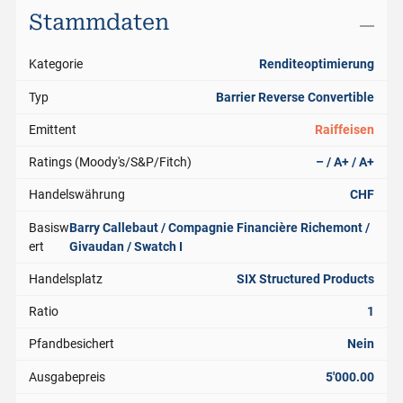
Stammdaten
Kategorie
Renditeoptimierung
Typ
Barrier Reverse Convertible
Emittent
Raiffeisen
Ratings (Moody's/S&P/Fitch)
– / A+ / A+
Handelswährung
CHF
Basisw
Barry Callebaut / Compagnie Financière Richemont /
ert
Givaudan / Swatch I
Handelsplatz
SIX Structured Products
Ratio
1
Pfandbesichert
Nein
Ausgabepreis
5'000.00