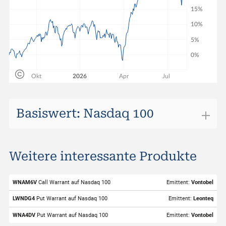
Basiswert: Nasdaq 100
Nasdaq 100
Weitere interessante Produkte
ISIN
XITT0BUSTECH
Valor
985336
WNAM6V
Call Warrant auf Nasdaq 100
Emittent:
Vontobel
Basiswert
Nasdaq 100
LWNDG4
Put Warrant auf Nasdaq 100
Emittent:
Leonteq
Symbol
NDX
WNA4DV
Put Warrant auf Nasdaq 100
Emittent:
Vontobel