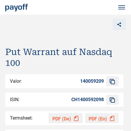
M
e
n
ü
Put Warrant auf Nasdaq
100
Valor:
140059209
ISIN:
CH1400592098
Termsheet:
PDF (De)
PDF (En)