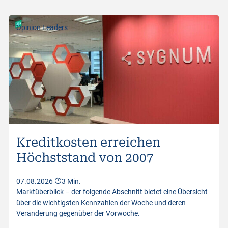
Börsenplatz
Swiss DOTS
Handelwährung
USD
Opinion Leaders
Strike-Level
15'200.00
Kurswerte vom
07.08.2026 09:16:01
Kreditkosten erreichen
Höchststand von 2007
07.08.2026
3 Min.
Marktüberblick – der folgende Abschnitt bietet eine Übersicht
über die wichtigsten Kennzahlen der Woche und deren
Veränderung gegenüber der Vorwoche.