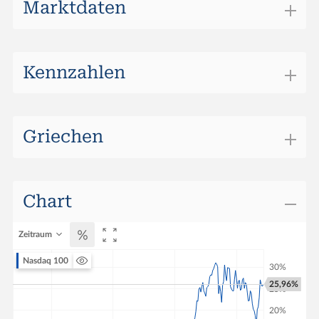
Marktdaten
Börsenplatz
Swiss DOTS
Handelswährung
CHF
Kennzahlen
Tage bis Verfall
314
Griechen
Chart
Zeitraum
Nasdaq 100
25,96%