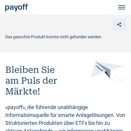
M
e
n
ü
Das gesuchte Produkt konnte nicht gefunden werden.
Bleiben Sie
am Puls der
Märkte!
«payoff», die führende unabhängige
Informationsquelle für smarte Anlagelösungen. Von
Strukturierten Produkten
über ETFs bis hin zu
aktiven Anlagefonds – wir informieren unabhängig,