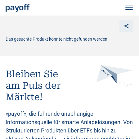
M
e
n
ü
Das gesuchte Produkt konnte nicht gefunden werden.
Bleiben Sie
am Puls der
Märkte!
«payoff», die führende unabhängige
Informationsquelle für smarte Anlagelösungen. Von
Strukturierten Produkten
über ETFs bis hin zu
aktiven Anlagefonds – wir informieren unabhängig,