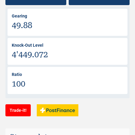
Gearing
49.88
Knock-Out Level
4'449.072
Ratio
100
Trade-it!