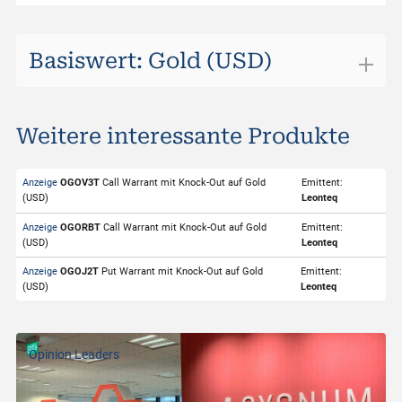
Basiswert: Gold (USD)
Gold (USD)
Weitere interessante Produkte
ISIN
XC0009655157
Valor
274702
Anzeige
OGOV3T
Call Warrant mit Knock-Out auf Gold
Emittent:
(USD)
Leonteq
Basiswert
Gold (USD)
Anzeige
OGORBT
Call Warrant mit Knock-Out auf Gold
Emittent:
Symbol
GOLDS
(USD)
Leonteq
Börsenplatz
SIX Structured Products
Anzeige
OGOJ2T
Put Warrant mit Knock-Out auf Gold
Emittent:
(USD)
Leonteq
Handelwährung
USD
Strike-Level
4'449.07
Opinion Leaders
Geldkurs
4'339.95
Geld Volumen
1