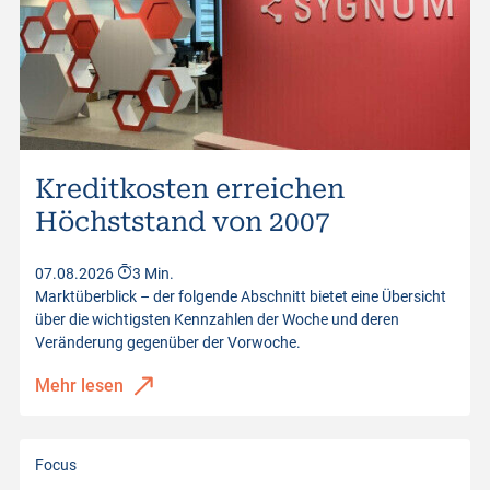
Briefkurs
4'341.04
Brief Volumen
1
Letzter Kurs
4'340.50
Distanz zum Knock-Out
-2.51%
Kreditkosten erreichen
Kurswerte vom
07.08.2026 22:59:00
Höchststand von 2007
07.08.2026
3 Min.
Marktüberblick – der folgende Abschnitt bietet eine Übersicht
über die wichtigsten Kennzahlen der Woche und deren
Veränderung gegenüber der Vorwoche.
Mehr lesen
Focus