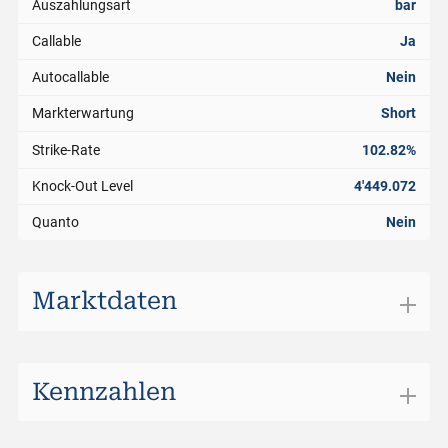
Auszahlungsart
bar
Callable
Ja
Autocallable
Nein
Markterwartung
Short
Strike-Rate
102.82%
Knock-Out Level
4'449.072
Quanto
Nein
Marktdaten
Börsenplatz
SIX Structured Products
Handelswährung
CHF
Kennzahlen
Geldkurs
0.870