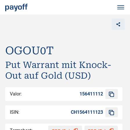
M
e
n
ü
OGOU0T
Put Warrant mit Knock-
Out auf Gold (USD)
Valor:
156411112
ISIN:
CH1564111123