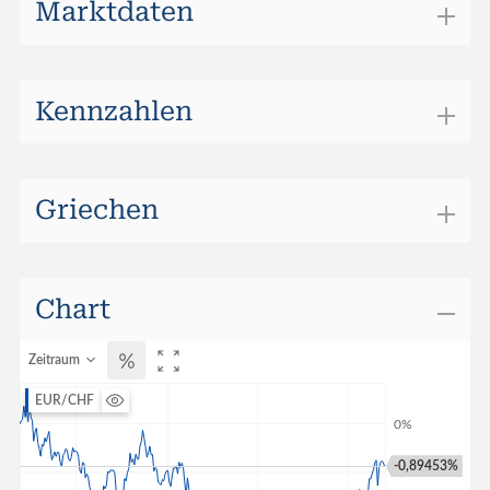
Marktdaten
Börsenplatz
Swiss DOTS
Handelswährung
CHF
Kennzahlen
Griechen
Chart
Zeitraum
EUR/CHF
-0,89453%