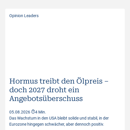
Börsenplatz
Swiss DOTS
Handelwährung
CHF
Opinion Leaders
Strike-Level
0.97
Geld Volumen
1
Brief Volumen
1
Kurswerte vom
06.08.2026 01:40:04
Hormus treibt den Ölpreis –
doch 2027 droht ein
Angebotsüberschuss
05.08.2026
4 Min.
Das Wachstum in den USA bleibt solide und stabil, in der
Eurozone hingegen schwächer, aber dennoch positiv.