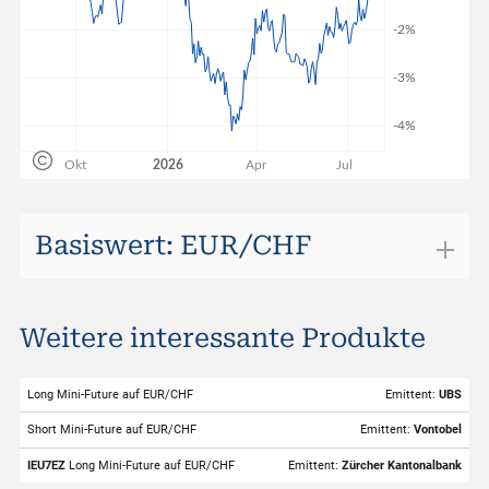
Basiswert: EUR/CHF
EUR/CHF
Weitere interessante Produkte
ISIN
EU0009654078
Valor
897789
Long Mini-Future auf EUR/CHF
Emittent:
UBS
Basiswert
EUR/CHF
Short Mini-Future auf EUR/CHF
Emittent:
Vontobel
Symbol
EURCHF
IEU7EZ
Long Mini-Future auf EUR/CHF
Emittent:
Zürcher Kantonalbank