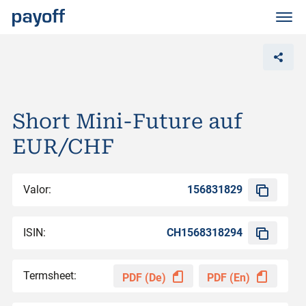
M
e
n
ü
Short Mini-Future auf
EUR/CHF
Valor:
156831829
ISIN:
CH1568318294
Termsheet:
PDF (De)
PDF (En)