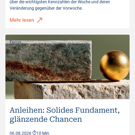
über die wichtigsten Kennzahlen der Woche und deren
Brief Volumen
200
Veränderung gegenüber der Vorwoche.
Distanz zur Barriere
60.078%
Letzter Kurs
43.46
Mehr lesen
Kurswerte vom
07.08.2026 17:30:53
Abstand zu Barrier
25.90
Distanz zur Barriere
59.95%
Focus
Kurswerte vom
07.08.2026 17:30:53
Anleihen: Solides Fundament,
glänzende Chancen
06.08.2026
10 Min.