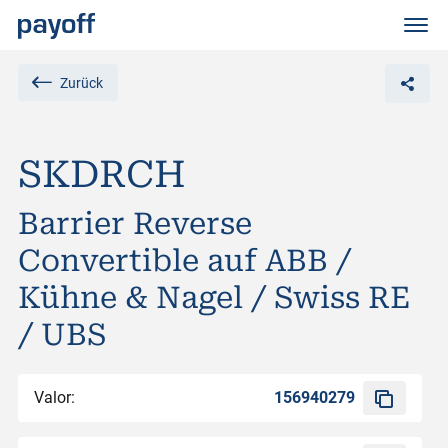
M
e
n
ü
Zurück
SKDRCH
Barrier Reverse
Convertible auf ABB /
Kühne & Nagel / Swiss RE
/ UBS
Valor:
156940279