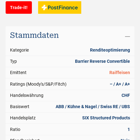
Trade-it!
Stammdaten
Kategorie
Renditeoptimierung
Typ
Barrier Reverse Convertible
Emittent
Raiffeisen
Ratings (Moody's/S&P/Fitch)
– / A+ / A+
Handelswährung
CHF
Basiswert
ABB / Kühne & Nagel / Swiss RE / UBS
Handelsplatz
SIX Structured Products
Ratio
1