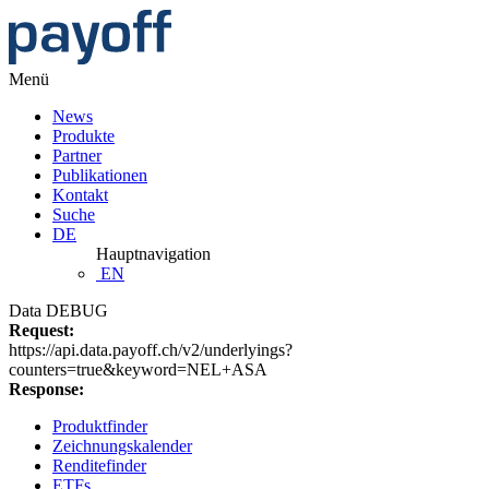
Menü
News
Produkte
Partner
Publikationen
Kontakt
Suche
DE
Hauptnavigation
EN
Data DEBUG
Request:
https://api.data.payoff.ch/v2/underlyings?
counters=true&keyword=NEL+ASA
Response:
Produktfinder
Zeichnungskalender
Renditefinder
ETFs