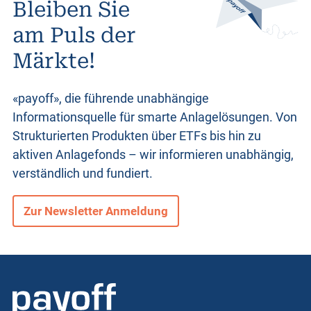
Bleiben Sie
o
am Puls der
Märkte!
d
u
«payoff», die führende unabhängige
Informationsquelle für smarte Anlagelösungen. Von
Strukturierten Produkten
über ETFs bis hin zu
k
aktiven Anlagefonds – wir informieren unabhängig,
verständlich und fundiert.
t
Zur Newsletter Anmeldung
e