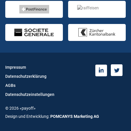
Impressum
T
L
Datenschutzerklärung
w
i
i
n
AGBs
t
k
Datenschutzeinstellungen
t
e
e
d
© 2026 «payoff»
r
i
n
Design und Entwicklung:
POMCANYS Marketing AG