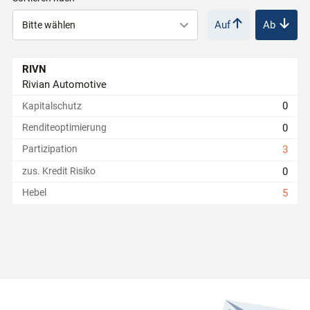
Auf
Ab
r
i
RIVN
Rivian Automotive
e
0
Kapitalschutz
0
Renditeoptimierung
r
Partizipation
3
0
zus. Kredit Risiko
t
Hebel
5
e
P
r