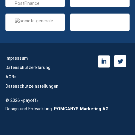
Impressum
T
L
Datenschutzerklärung
w
i
i
n
AGBs
t
k
Datenschutzeinstellungen
t
e
e
d
© 2026 «payoff»
r
i
n
Design und Entwicklung:
POMCANYS Marketing AG