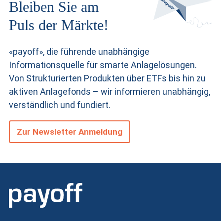
Bleiben Sie am
o
Puls der Märkte!
d
«payoff», die führende unabhängige
Informationsquelle für smarte Anlagelösungen.
u
Von Strukturierten Produkten
über ETFs bis hin zu
aktiven Anlagefonds – wir informieren unabhängig,
k
verständlich und fundiert.
t
Zur Newsletter Anmeldung
e