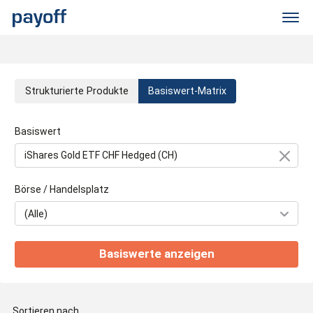
M
e
n
ü
S
Strukturierte Produkte
Basiswert-Matrix
t
Basiswert
r
u
Börse / Handelsplatz
k
Basiswerte anzeigen
t
u
Sortieren nach