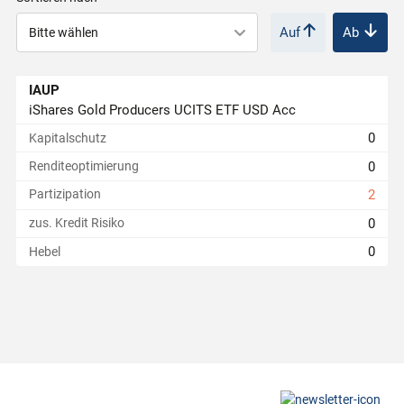
Auf
Ab
r
i
IAUP
iShares Gold Producers UCITS ETF USD Acc
e
0
Kapitalschutz
0
Renditeoptimierung
r
Partizipation
2
0
zus. Kredit Risiko
t
0
Hebel
e
P
r