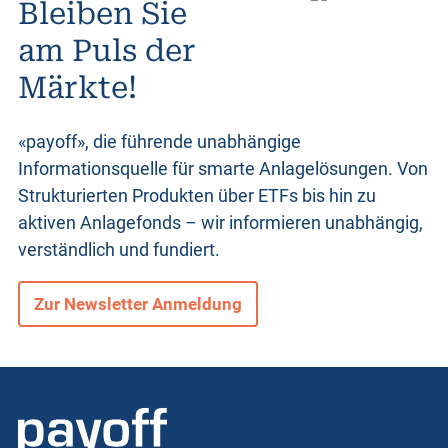
Bleiben Sie
o
am Puls der
Märkte!
d
u
«payoff», die führende unabhängige
Informationsquelle für smarte Anlagelösungen. Von
Strukturierten Produkten
über ETFs bis hin zu
k
aktiven Anlagefonds – wir informieren unabhängig,
verständlich und fundiert.
t
Zur Newsletter Anmeldung
e