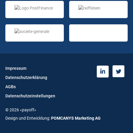
Impressum
T
L
Datenschutzerklärung
w
i
i
n
AGBs
t
k
Datenschutzeinstellungen
t
e
e
d
© 2026 «payoff»
r
i
n
Design und Entwicklung:
POMCANYS Marketing AG