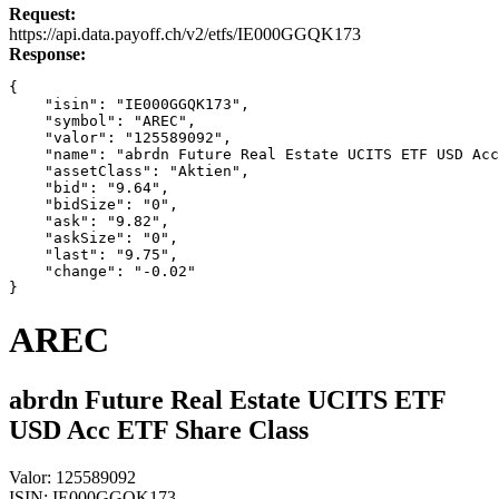
Request:
Link
https://api.data.payoff.ch/v2/etfs/IE000GGQK173
Response:
{
    "isin": "IE000GGQK173",
    "symbol": "AREC",
    "valor": "125589092",
    "name": "abrdn Future Real Estate UCITS ETF USD Acc
    "assetClass": "Aktien",
    "bid": "9.64",
    "bidSize": "0",
    "ask": "9.82",
    "askSize": "0",
    "last": "9.75",
    "change": "-0.02"
}
AREC
abrdn Future Real Estate UCITS ETF
USD Acc ETF Share Class
Valor:
125589092
ISIN:
IE000GGQK173