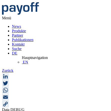
Menü
News
Produkte
Partner
Publikationen
Kontakt
Suche
DE
Hauptnavigation
EN
Zurück
LinkedIn
Twitter
WhatsApp
Email
Data DEBUG
Copy