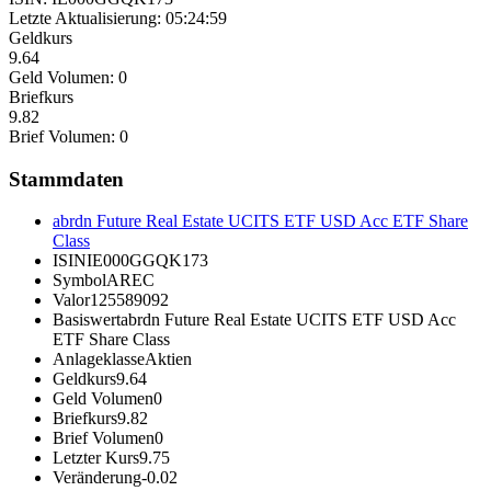
Letzte Aktualisierung:
05:24:59
Geldkurs
9.64
Geld Volumen:
0
Briefkurs
9.82
Brief Volumen:
0
Stammdaten
abrdn Future Real Estate UCITS ETF USD Acc ETF Share
Class
ISIN
IE000GGQK173
Symbol
AREC
Valor
125589092
Basiswert
abrdn Future Real Estate UCITS ETF USD Acc
ETF Share Class
Anlageklasse
Aktien
Geldkurs
9.64
Geld Volumen
0
Briefkurs
9.82
Brief Volumen
0
Letzter Kurs
9.75
Veränderung
-0.02