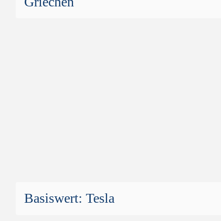
Griechen
Geldkurs
Moneyness
Geld Volumen
Gearing
Briefkurs
Brief Volumen
Letzter Kurs
Veränderung
Performance (1 Woche)
4
Performance YTD
-8
Kurswerte vom
06.08.2026 22:
Basiswert: Tesla