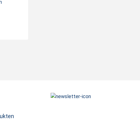
n
dukten