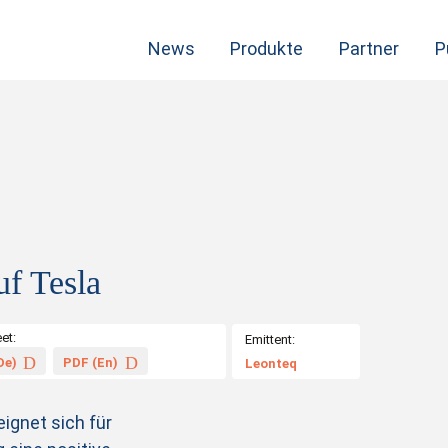
News
Produkte
Partner
P
uf Tesla
et:
Emittent:
De)
PDF (En)
Leonteq
ignet sich für