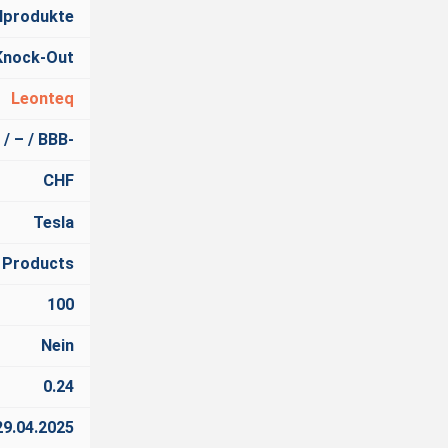
lprodukte
Knock-Out
Leonteq
 / – / BBB-
CHF
Tesla
 Products
100
Nein
0.24
29.04.2025