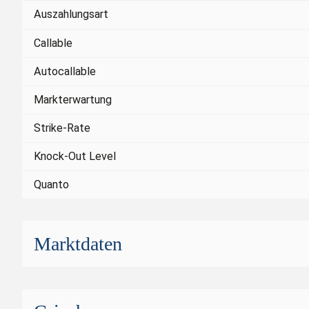
Auszahlungsart
Callable
Autocallable
Markterwartung
Strike-Rate
Knock-Out Level
Quanto
Marktdaten
Börsenplatz
SIX Structured Pro
Handelswährung