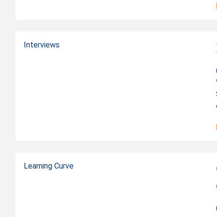
Distanz zum Knock-Out
Kurswerte vom
05.08.2026 00:
Interviews
Learning Curve