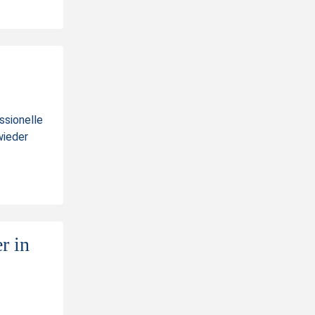
ssionelle
wieder
r in