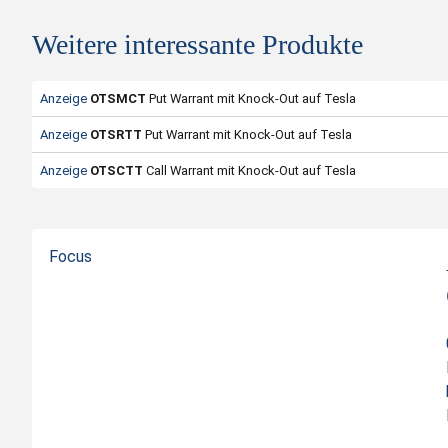
Tesla
Weitere interessante Produkte
ISIN
US88160R
Valor
1144
Anzeige
OTSMCT
Put Warrant mit Knock-Out auf Tesla
Basiswert
Anzeige
OTSRTT
Put Warrant mit Knock-Out auf Tesla
Symbol
Anzeige
OTSCTT
Call Warrant mit Knock-Out auf Tesla
Börsenplatz
SIX Structured Pro
Handelwährung
Focus
Strike-Level
2
Geldkurs
3
Briefkurs
3
Letzter Kurs
3