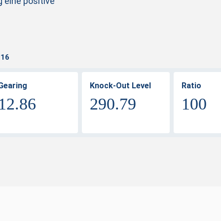
g eine positive
:16
Gearing
Knock-Out Level
Ratio
12.86
290.79
100