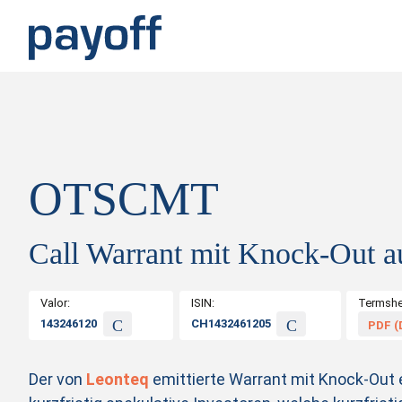
M
e
n
ü
OTSCMT
Call Warrant mit Knock-Out a
Valor:
ISIN:
Termshe
143246120
CH1432461205
PDF (
Der von
Leonteq
emittierte Warrant mit Knock-Out e