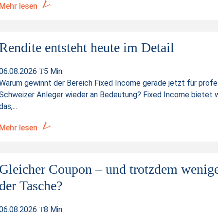
9.55%
Mehr lesen
00:00
Rendite entsteht heute im Detail
06.08.2026
5 Min.
Warum gewinnt der Bereich Fixed Income gerade jetzt für profe
Schweizer Anleger wieder an Bedeutung? Fixed Income bietet 
das,...
Mehr lesen
Gleicher Coupon – und trotzdem wenige
der Tasche?
06.08.2026
8 Min.