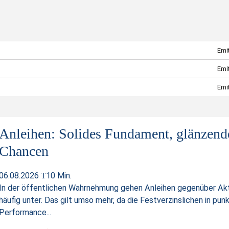
1014
8018
Emit
Tesla
Emit
TSLA
Emit
ducts
USD
Anleihen: Solides Fundament, glänzend
Chancen
90.79
21.50
06.08.2026
10 Min.
In der öffentlichen Wahrnehmung gehen Anleihen gegenüber Ak
21.55
häufig unter. Das gilt umso mehr, da die Festverzinslichen in pun
Performance...
21.55