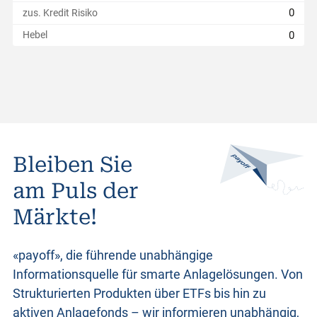
0
zus. Kredit Risiko
o
0
Hebel
d
u
k
Bleiben Sie
t
am Puls der
Märkte!
e
«payoff», die führende unabhängige
Informationsquelle für smarte Anlagelösungen. Von
Strukturierten Produkten
über ETFs bis hin zu
aktiven Anlagefonds – wir informieren unabhängig,