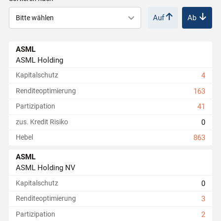
Auf
Ab
r
i
ASML
ASML Holding
e
Kapitalschutz
4
Renditeoptimierung
163
r
Partizipation
41
0
zus. Kredit Risiko
t
Hebel
863
e
ASML
ASML Holding NV
P
0
Kapitalschutz
Renditeoptimierung
3
r
Partizipation
2