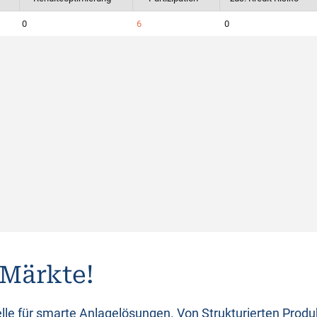
0
6
0
 Märkte!
lle für smarte Anlagelösungen. Von Strukturierten Prod