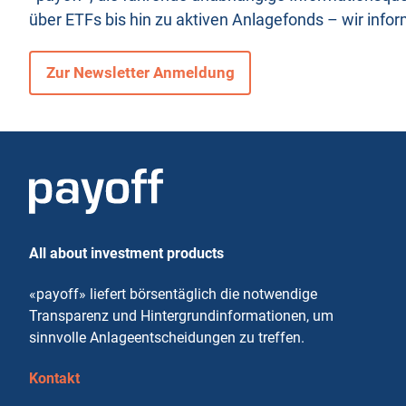
über ETFs bis hin zu aktiven Anlagefonds – wir infor
e
Zur Newsletter Anmeldung
P
r
o
All about investment products
d
«payoff» liefert börsentäglich die notwendige
u
Transparenz und Hintergrundinformationen, um
sinnvolle Anlageentscheidungen zu treffen.
k
Kontakt