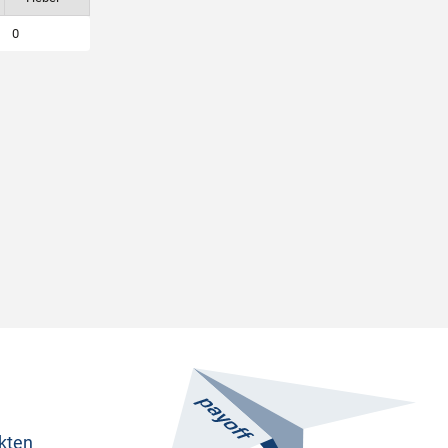
0
ukten