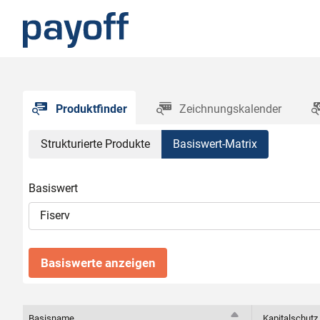
M
e
n
ü
Produktfinder
Zeichnungskalender
S
Strukturierte Produkte
Basiswert-Matrix
t
Basiswert
r
Basiswerte anzeigen
u
Basisname
Kapitalschutz