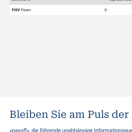
k
FISV
Fiserv
0
t
u
r
i
e
r
Bleiben Sie am Puls der
t
«payoff», die führende unabhängige Informationsque