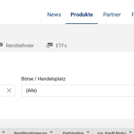
News
Produkte
Partner
Renditefinder
ETFs
Börse / Handelsplatz
Renditeoptimierung
Partizipation
zus. Kredit Risiko