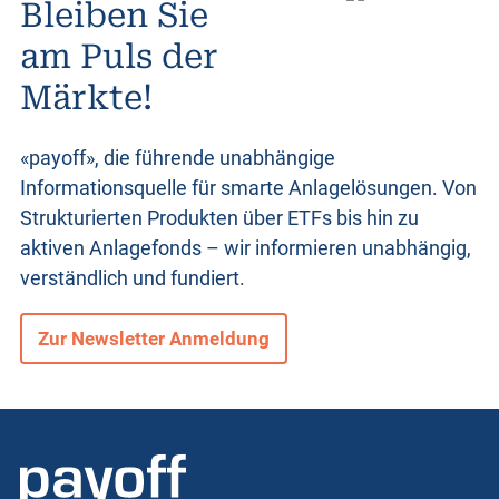
Bleiben Sie
o
am Puls der
Märkte!
d
u
«payoff», die führende unabhängige
Informationsquelle für smarte Anlagelösungen. Von
Strukturierten Produkten
über ETFs bis hin zu
k
aktiven Anlagefonds – wir informieren unabhängig,
verständlich und fundiert.
t
Zur Newsletter Anmeldung
e