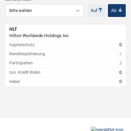
Auf
Ab
r
i
HLT
Hilton Worldwide Holdings Inc
e
0
Kapitalschutz
Renditeoptimierung
1
r
Partizipation
3
0
zus. Kredit Risiko
t
0
Hebel
e
P
r