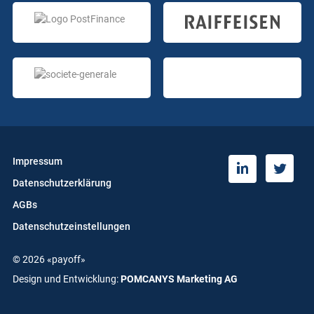
Impressum
T
L
Datenschutzerklärung
w
i
i
n
AGBs
t
k
Datenschutzeinstellungen
t
e
e
d
© 2026 «payoff»
r
i
n
Design und Entwicklung:
POMCANYS Marketing AG