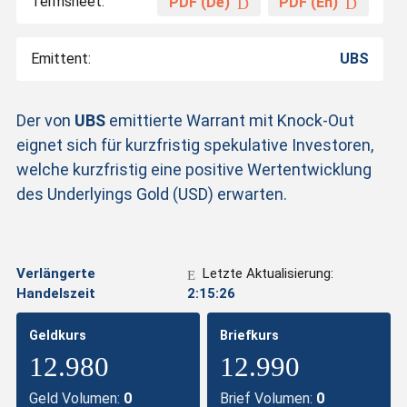
Termsheet:
PDF (De)
PDF (En)
Emittent:
UBS
Der von
UBS
emittierte Warrant mit Knock-Out
eignet sich für kurzfristig spekulative Investoren,
welche kurzfristig eine positive Wertentwicklung
des Underlyings Gold (USD) erwarten.
Verlängerte
Letzte Aktualisierung:
Handelszeit
2:15:26
Geldkurs
Briefkurs
12.980
12.990
Geld Volumen:
0
Brief Volumen:
0