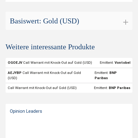
Basiswert: Gold (USD)
Gold (USD)
Weitere interessante Produkte
ISIN
XC0009655157
Valor
274702
OGOEJV
Call Warrant mit Knock-Out auf Gold (USD)
Emittent:
Vontobel
Basiswert
Gold (USD)
AEJYBP
Call Warrant mit Knock-Out auf Gold
Emittent:
BNP
(USD)
Paribas
Symbol
GOLDS
Call Warrant mit Knock-Out auf Gold (USD)
Emittent:
BNP Paribas
Börsenplatz
SIX Structured Products
Handelwährung
USD
Opinion Leaders
Strike-Level
2'641.70
Geldkurs
4'271.03
Geld Volumen
1