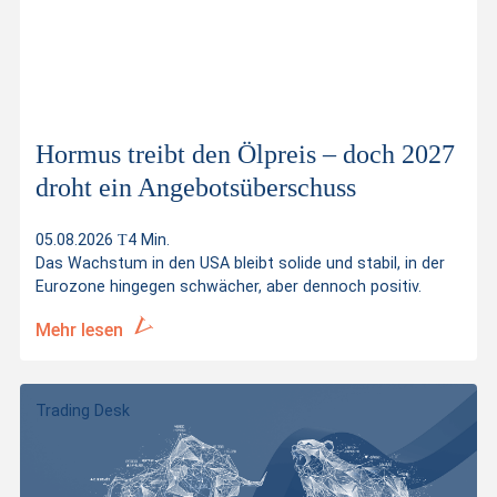
Briefkurs
4'271.91
Brief Volumen
1
Letzter Kurs
4'271.47
Hormus treibt den Ölpreis – doch 2027
Distanz zum Knock-Out
38.15%
droht ein Angebotsüberschuss
Kurswerte vom
06.08.2026 01:40:03
05.08.2026
4 Min.
Das Wachstum in den USA bleibt solide und stabil, in der
Eurozone hingegen schwächer, aber dennoch positiv.
Mehr lesen
Trading Desk