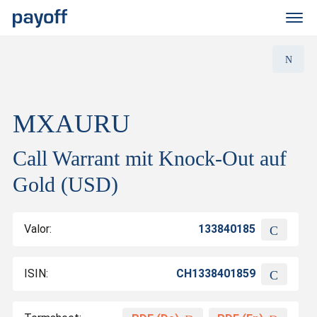
M
e
n
ü
MXAURU
Call Warrant mit Knock-Out auf
Gold (USD)
Valor:
133840185
ISIN:
CH1338401859