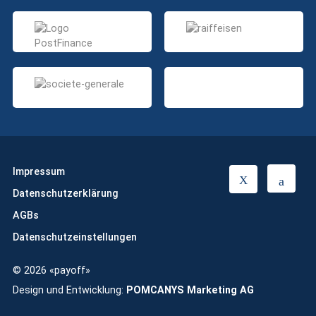
Impressum
T
L
Datenschutzerklärung
w
i
i
n
AGBs
t
k
Datenschutzeinstellungen
t
e
e
d
© 2026 «payoff»
r
i
n
Design und Entwicklung:
POMCANYS Marketing AG