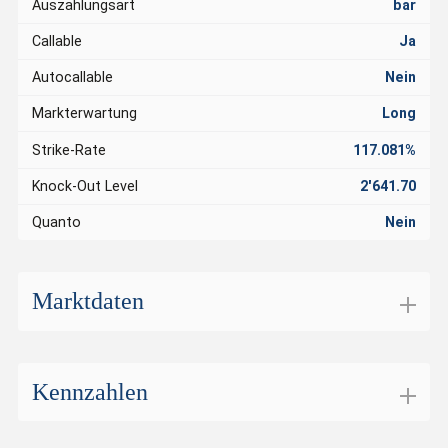
Auszahlungsart
bar
Callable
Ja
Autocallable
Nein
Markterwartung
Long
Strike-Rate
117.081%
Knock-Out Level
2'641.70
Quanto
Nein
Marktdaten
Börsenplatz
SIX Structured Products
Handelswährung
CHF
Kennzahlen
Geldkurs
12.980