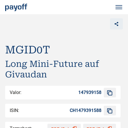
M
e
n
ü
MGID0T
Long Mini-Future auf
Givaudan
Valor:
147939158
ISIN:
CH1479391588