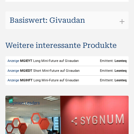
Basiswert: Givaudan
Givaudan
Weitere interessante Produkte
ISIN
CH0010645932
Valor
1064593
Anzeige
MGIEYT
Long Mini-Future auf Givaudan
Emittent:
Leonteq
Basiswert
Givaudan
Anzeige
MGIEDT
Short Mini-Future auf Givaudan
Emittent:
Leonteq
Symbol
GIVN
Anzeige
MGIHFT
Long Mini-Future auf Givaudan
Emittent:
Leonteq
Börsenplatz
SIX Structured Products
Handelwährung
CHF
Opinion Leaders
Strike-Level
2'517.30
Geldkurs
3'333.00
Geld Volumen
10