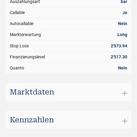
Auszahlungsart
bar
Callable
Ja
Autocallable
Nein
Markterwartung
Long
Stop Loss
2'573.94
Finanzierungslevel
2'517.30
Quanto
Nein
Marktdaten
Börsenplatz
SIX Structured Products
Handelswährung
CHF
Kennzahlen
Geldkurs
1.720