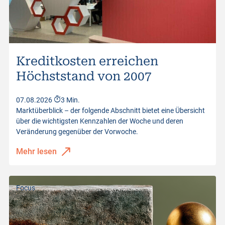
Briefkurs
3'392.00
Brief Volumen
3
Letzter Kurs
3'369.00
Kreditkosten erreichen
Distanz zum Stop Loss
22.77%
Höchststand von 2007
Kurswerte vom
07.08.2026 17:30:53
07.08.2026
3 Min.
Marktüberblick – der folgende Abschnitt bietet eine Übersicht
über die wichtigsten Kennzahlen der Woche und deren
Veränderung gegenüber der Vorwoche.
Mehr lesen
Focus