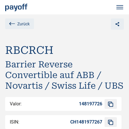
M
e
n
ü
Zurück
RBCRCH
Barrier Reverse
Convertible auf ABB /
Novartis / Swiss Life / UBS
Valor:
148197726
ISIN:
CH1481977267