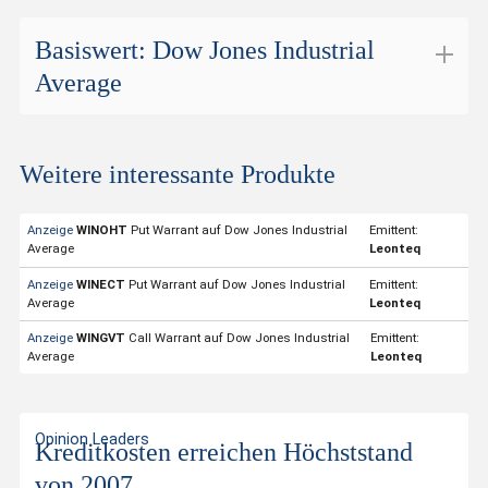
Basiswert: Dow Jones Industrial
Average
Dow Jones Industrial Average
Weitere interessante Produkte
ISIN
XITT000BUS30
Valor
998313
Anzeige
WINOHT
Put Warrant auf Dow Jones Industrial
Emittent:
Average
Leonteq
Basiswert
Dow Jones Industrial Average
Anzeige
WINECT
Put Warrant auf Dow Jones Industrial
Emittent:
Symbol
INDU
Average
Leonteq
Börsenplatz
BX Swiss
Anzeige
WINGVT
Call Warrant auf Dow Jones Industrial
Emittent:
Average
Leonteq
Handelwährung
USD
Strike-Level
53'000.00
Opinion Leaders
Kreditkosten erreichen Höchststand
Letzter Kurs
54'041.08
von 2007