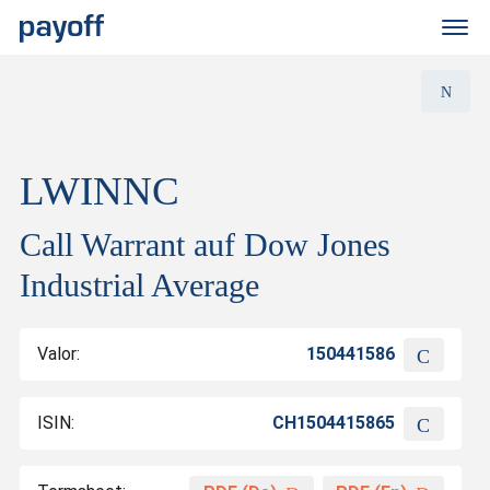
M
e
n
ü
LWINNC
Call Warrant auf Dow Jones
Industrial Average
Valor:
150441586
ISIN:
CH1504415865