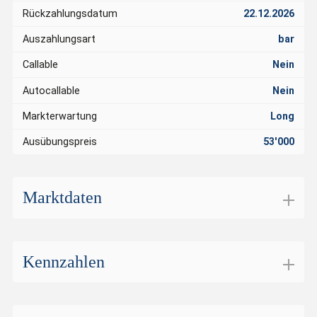
Rückzahlungsdatum
22.12.2026
Auszahlungsart
bar
Callable
Nein
Autocallable
Nein
Markterwartung
Long
Ausübungspreis
53'000
Marktdaten
Börsenplatz
BX Swiss
Handelswährung
CHF
Kennzahlen
Geldkurs
2.280
Tage bis Verfall
131
Geld Volumen
50'000