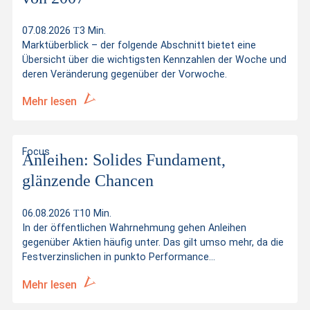
Distanz zum Ausübungspreis
1.96%
Kurswerte vom
07.08.2026 21:59:59
07.08.2026
3 Min.
Marktüberblick – der folgende Abschnitt bietet eine
Übersicht über die wichtigsten Kennzahlen der Woche und
deren Veränderung gegenüber der Vorwoche.
Mehr lesen
Focus
Anleihen: Solides Fundament,
glänzende Chancen
06.08.2026
10 Min.
In der öffentlichen Wahrnehmung gehen Anleihen
gegenüber Aktien häufig unter. Das gilt umso mehr, da die
Festverzinslichen in punkto Performance...
Mehr lesen