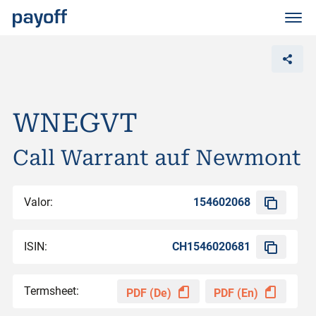
M
e
n
ü
WNEGVT
Call Warrant auf Newmont
Valor:
154602068
ISIN:
CH1546020681
Termsheet:
PDF (De)
PDF (En)