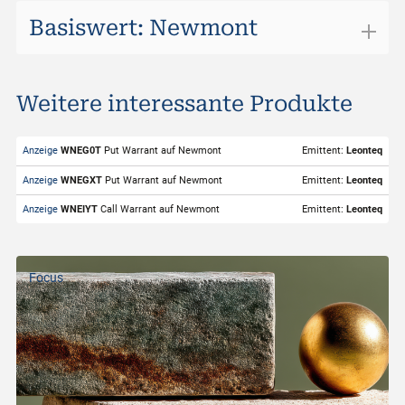
Basiswert: Newmont
Newmont
Weitere interessante Produkte
ISIN
US6516391066
Valor
956952
Anzeige
WNEG0T
Put Warrant auf Newmont
Emittent:
Leonteq
Basiswert
Newmont
Anzeige
WNEGXT
Put Warrant auf Newmont
Emittent:
Leonteq
Symbol
NEM
Anzeige
WNEIYT
Call Warrant auf Newmont
Emittent:
Leonteq
Börsenplatz
SIX Structured Products
Handelwährung
USD
Focus
Strike-Level
120.00
Geldkurs
105.21
Geld Volumen
100
Briefkurs
106.00