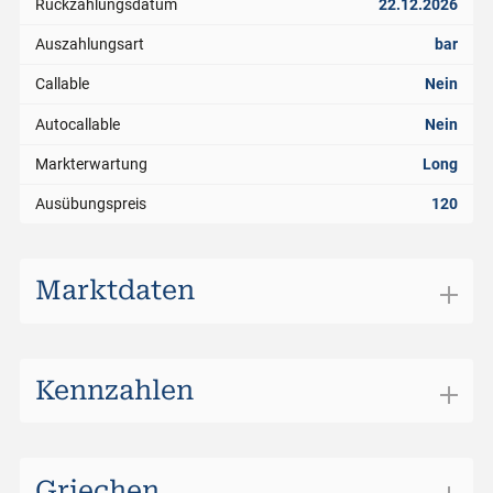
Rückzahlungsdatum
22.12.2026
Auszahlungsart
bar
Callable
Nein
Autocallable
Nein
Markterwartung
Long
Ausübungspreis
120
Marktdaten
Börsenplatz
SIX Structured Products
Handelswährung
CHF
Kennzahlen
Geldkurs
0.290
Tage bis Verfall
133
Geld Volumen
12'000
Abstand zum Strike
-12.33%
Griechen