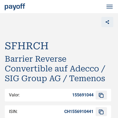
M
e
n
ü
SFHRCH
Barrier Reverse
Convertible auf Adecco /
SIG Group AG / Temenos
Valor:
155691044
ISIN:
CH1556910441