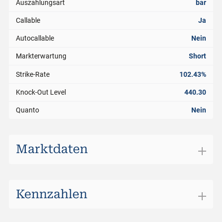
Auszahlungsart
bar
Callable
Ja
Autocallable
Nein
Markterwartung
Short
Strike-Rate
102.43%
Knock-Out Level
440.30
Quanto
Nein
Marktdaten
Börsenplatz
SIX Structured Products
Handelswährung
CHF
Kennzahlen
Geldkurs
0.970