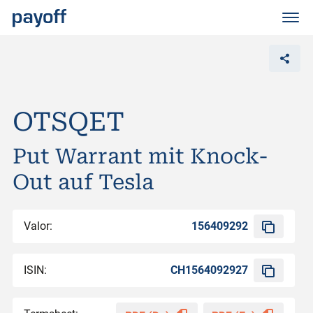
M
e
n
ü
OTSQET
Put Warrant mit Knock-
Out auf Tesla
Valor:
156409292
ISIN:
CH1564092927