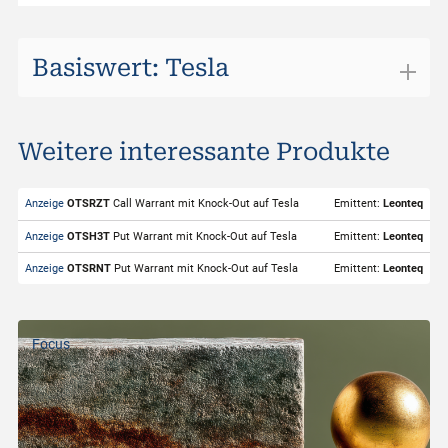
Basiswert: Tesla
Tesla
Weitere interessante Produkte
ISIN
US88160R1014
Valor
11448018
Anzeige
OTSRZT
Call Warrant mit Knock-Out auf Tesla
Emittent:
Leonteq
Basiswert
Tesla
Anzeige
OTSH3T
Put Warrant mit Knock-Out auf Tesla
Emittent:
Leonteq
Symbol
TSLA
Anzeige
OTSRNT
Put Warrant mit Knock-Out auf Tesla
Emittent:
Leonteq
Börsenplatz
SIX Structured Products
Handelwährung
USD
Focus
Strike-Level
440.30
Geldkurs
321.50
Briefkurs
321.55