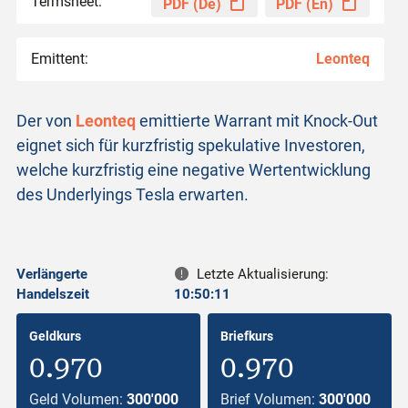
Termsheet:
PDF (De)
PDF (En)
Emittent:
Leonteq
Der von
Leonteq
emittierte Warrant mit Knock-Out
eignet sich für kurzfristig spekulative Investoren,
welche kurzfristig eine negative Wertentwicklung
des Underlyings Tesla erwarten.
Verlängerte
Letzte Aktualisierung:
Handelszeit
10:50:11
Geldkurs
Briefkurs
0.970
0.970
Geld Volumen:
300'000
Brief Volumen:
300'000