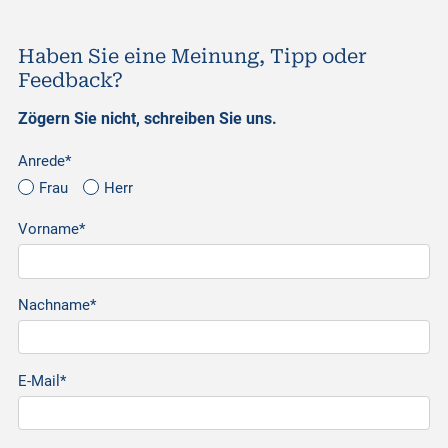
e
t
s
l
L
d
e
A
i
I
r
p
n
n
p
k
Haben Sie eine Meinung, Tipp oder
Feedback?
Zögern Sie nicht, schreiben Sie uns.
Anrede*
Frau
Herr
Vorname*
Nachname*
E-Mail*