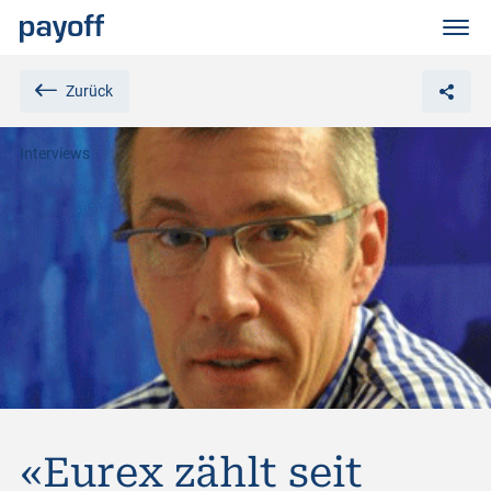
M
e
n
ü
Zurück
Interviews
«Eurex zählt seit