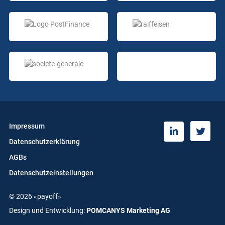
Impressum
T
L
Datenschutzerklärung
w
i
i
n
AGBs
t
k
Datenschutzeinstellungen
t
e
e
d
© 2026 «payoff»
r
i
n
Design und Entwicklung:
POMCANYS Marketing AG