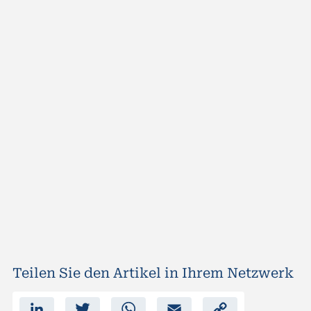
Teilen Sie den Artikel in Ihrem Netzwerk
L
T
W
E
C