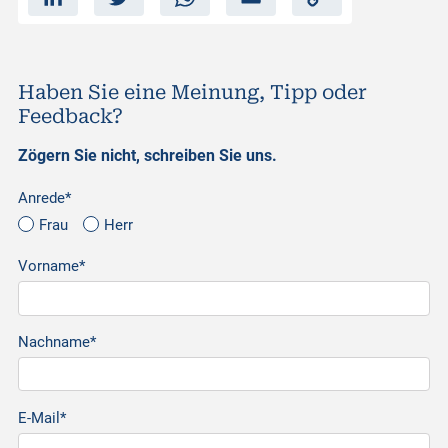
i
w
h
m
o
n
i
a
a
p
k
t
t
i
y
e
t
s
l
L
d
e
A
i
I
r
p
n
n
p
k
Haben Sie eine Meinung, Tipp oder
Feedback?
Zögern Sie nicht, schreiben Sie uns.
Anrede*
Frau
Herr
Vorname*
Nachname*
E-Mail*