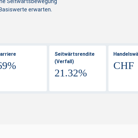
 eine Seitwärtsbewegung
 Basiswerte erwarten.
arriere
Seitwärtsrendite
Handelsw
(Verfall)
69%
CHF
21.32%