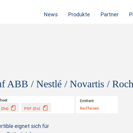
News
Produkte
Partner
P
uf ABB / Nestlé / Novartis / Roc
heet:
Emittent:
Raiffeisen
 (De)
PDF (En)
tible eignet sich für