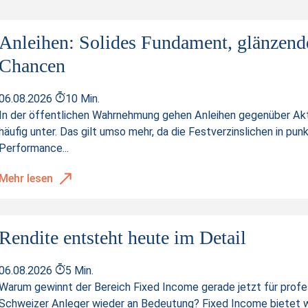
ducts
82.44
Geldkurs
CHF
Anleihen: Solides Fundament, glänzend
273
Geld Volumen
Chancen
27.10
82.45
Briefkurs
68.80
06.08.2026
10 Min.
66
Brief Volumen
In der öffentlichen Wahrnehmung gehen Anleihen gegenüber Ak
172
häufig unter. Das gilt umso mehr, da die Festverzinslichen in pun
82.45
Letzter Kurs
Performance...
68.90
29.34
Abstand zu Barrier
257
Mehr lesen
5.59%
Distanz zur Barriere
68.90
34:40
Kurswerte vom
06.08.202
Rendite entsteht heute im Detail
43.10
8.80%
06.08.2026
5 Min.
Warum gewinnt der Bereich Fixed Income gerade jetzt für profe
34:35
Schweizer Anleger wieder an Bedeutung? Fixed Income bietet 