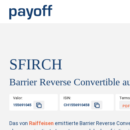
M
e
n
ü
SFIRCH
Barrier Reverse Convertible a
Valor:
ISIN:
Terms
155691045
CH1556910458
PDF
Das von
Raiffeisen
emittierte Barrier Reverse Conver