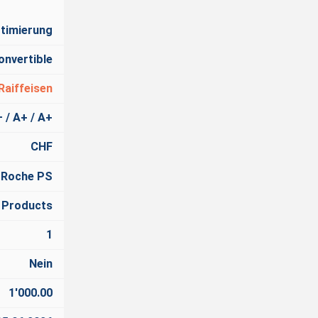
timierung
onvertible
Raiffeisen
– / A+ / A+
CHF
/ Roche PS
 Products
1
Nein
1'000.00