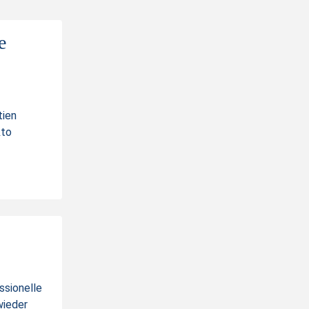
125.80
e
658
125.84
600
tien
kto
125.84
44.39
35.29%
6 09:34:40
ssionelle
wieder