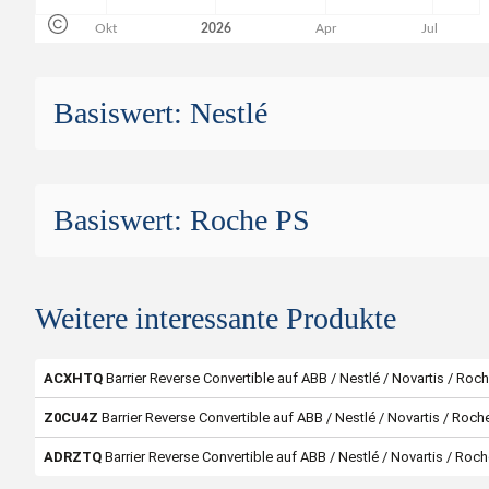
Basiswert: Nestlé
Nestlé
Basiswert: Roche PS
ISIN
CH003886
Valor
388
Roche PS
Basiswert
N
Weitere interessante Produkte
ISIN
CH149905
Symbol
Valor
14990
ACXHTQ
Barrier Reverse Convertible auf ABB / Nestlé / Novartis / Roc
Börsenplatz
SIX Structured Pro
Basiswert
Roch
Z0CU4Z
Barrier Reverse Convertible auf ABB / Nestlé / Novartis / Roch
Handelwährung
Symbol
ADRZTQ
Barrier Reverse Convertible auf ABB / Nestlé / Novartis / Roc
Strike-Level