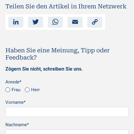
Teilen Sie den Artikel in Ihrem Netzwerk
L
T
W
E
C
i
w
h
m
o
n
i
a
a
p
k
t
t
i
y
e
t
s
l
L
d
e
A
i
I
r
p
n
n
p
k
Haben Sie eine Meinung, Tipp oder
Feedback?
Zögern Sie nicht, schreiben Sie uns.
Anrede*
Frau
Herr
Vorname*
Nachname*