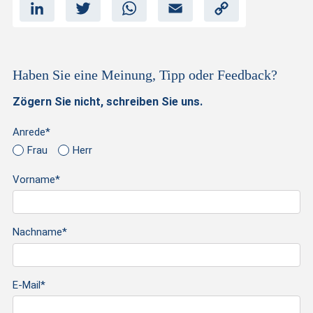
L
T
W
E
C
i
w
h
m
o
n
i
a
a
p
k
t
t
i
y
e
t
s
l
L
d
e
A
i
I
r
p
n
n
p
k
Haben Sie eine Meinung, Tipp oder Feedback?
Zögern Sie nicht, schreiben Sie uns.
Anrede*
Frau
Herr
Vorname*
Nachname*
E-Mail*