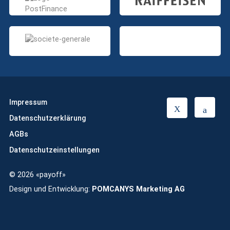
Impressum
T
L
Datenschutzerklärung
w
i
i
n
AGBs
t
k
Datenschutzeinstellungen
t
e
e
d
© 2026 «payoff»
r
i
n
Design und Entwicklung:
POMCANYS Marketing AG